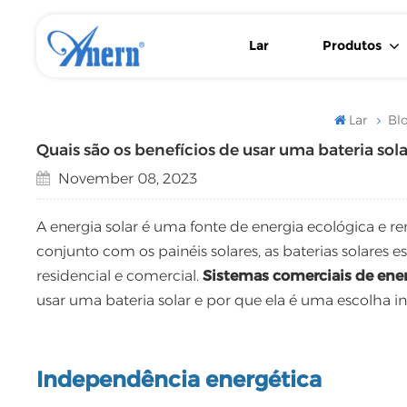
Lar
Produtos
Bateria Solar De Lítio LiFePO4 Para Montagem Na Parede/chão
Inversor Solar De Baixa Frequência Com Controlador MPPT
Inversor Solar De Baixa Frequência Com Fonte De Alimentação De Reserva Flexível
Lar
Blo
Quais são os benefícios de usar uma bateria sola
November 08, 2023
A energia solar é uma fonte de energia ecológica e
conjunto com os painéis solares, as baterias solares
residencial e comercial.
Sistemas comerciais de ener
usar uma bateria solar e por que ela é uma escolha in
Independência energética