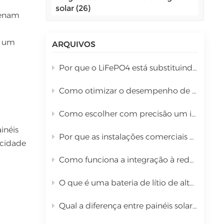
solar (26)
اللغة العربية
azenam
中文
e um
ARQUIVOS
Indonesia
Por que o LiFePO4 está substituindo as baterias de chumbo-ácido no armazenamento de energia solar comercial?
українська
Como otimizar o desempenho de um inversor híbrido de 10 kW durante a instalação?
Como escolher com precisão um inversor híbrido com base na potência total dos painéis solares.
inéis
Por que as instalações comerciais estão migrando para sistemas híbridos de energia solar?
icidade
Como funciona a integração à rede elétrica para sistemas solares integrados de grande escala?
O que é uma bateria de lítio de alta tensão para UPS de 96 a 1000 V?
Qual a diferença entre painéis solares PERC tipo P e TOPCon tipo N?