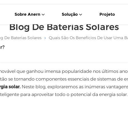
Sobre Anern
Solução
Projeto
Blog De Baterias Solares
Célula Solar De 550 W Tipo P Com Corte Transversal
Sistema Portátil De Armazenamento De Energia Solar
g De Baterias Solares
Quais São Os Benefícios De Usar Uma Ba
r?
 renovável que ganhou imensa popularidade nos últimos an
 estão se tornando componentes essenciais de sistemas de e
gia solar.
Neste blog, exploraremos as inúmeras vantagen
teligente para aproveitar todo o potencial da energia solar.