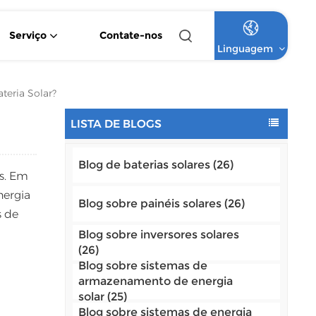
Serviço
Contate-nos
Linguagem
Inversor Solar Híbrido De Onda Senoidal Pura De 4,2 KW E 6,2 KW
Inversor Solar MPPT Monofásico De 1,5 KW A 12 KW
Sistema Solar Comercial De Bateria De Lítio Fora Da Rede
Sistema Solar Comercial De Alta Tensão Com Bateria De Lítio Para Uso Fora Da Rede
teria Solar?
English
LISTA DE BLOGS
Français
Blog de baterias solares (26)
Deutsch
os. Em
nergia
Italiano
Blog sobre painéis solares (26)
s de
Русский
Blog sobre inversores solares
(26)
Español
Blog sobre sistemas de
armazenamento de energia
solar (25)
Português
Blog sobre sistemas de energia