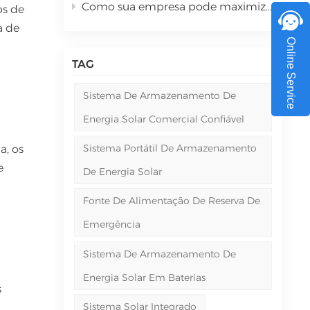
Como sua empresa pode maximizar o retorno sobre o investimento com sistemas de energia solar comercial em 2026?
os de
a de
Online Service
TAG
Sistema De Armazenamento De
Energia Solar Comercial Confiável
Sistema Portátil De Armazenamento
a, os
e
De Energia Solar
Fonte De Alimentação De Reserva De
Emergência
Sistema De Armazenamento De
Energia Solar Em Baterias
s
Sistema Solar Integrado