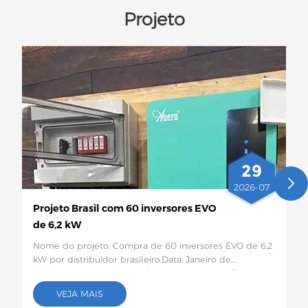
Projeto
29
2026-07
Projeto Brasil com 60 inversores EVO
de 6,2 kW
Nome do projeto: Compra de 60 inversores EVO de 6,2
kW por distribuidor brasileiro.Data: Janeiro de
2026Local do projeto:Brasil Quantidade e configuração
específica: 60 inversores solares EVO de 6,2
VEJA MAIS
kWDescrição do projeto:Este lote de 60 inversores