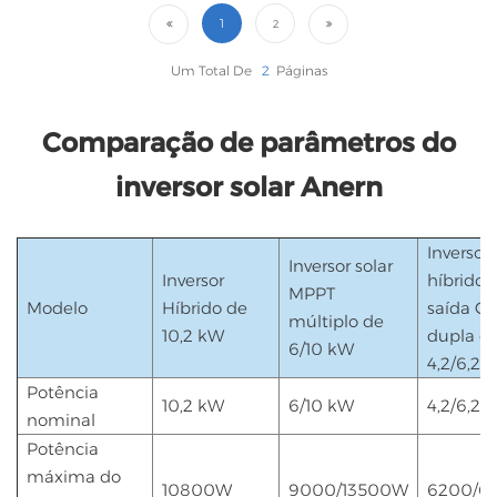
1
2
Um Total De
2
Páginas
Comparação de parâmetros do
inversor solar Anern
Inversor
Inversor solar
Inversor
híbrido 
MPPT
Modelo
Híbrido de
saída C
múltiplo de
10,2 kW
dupla d
6/10 kW
4,2/6,2 
Potência
10,2 kW
6/10 kW
4,2/6,2 
nominal
Potência
máxima do
10800W
9000/13500W
6200/6