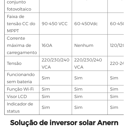
conjunto
fotovoltaico
Faixa de
tensão CC do
90-450 VCC
60-450Vdc
60-450
MPPT
Corrente
máxima de
160A
Nenhum
120/120
carregamento
220/230/240
220/230/240
Tensão
220-240
VCA
VCA
Funcionando
Sim
Sim
Sim
sem bateria
Função Wi-Fi
Sim
Sim
Sim
Visor LCD
Sim
Sim
Sim
Indicador de
Sim
Sim
Sim
status
Solução de inversor solar Anern