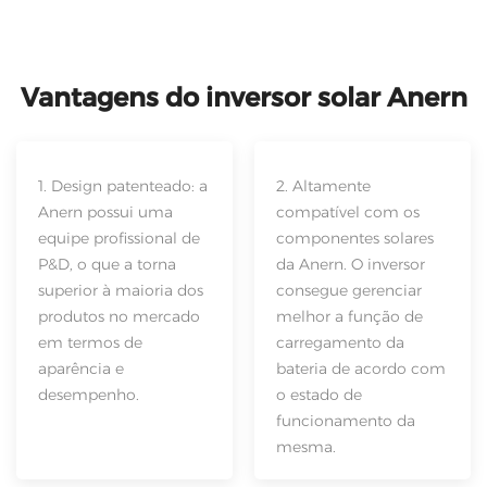
Vantagens do inversor solar Anern
1. Design patenteado: a
2. Altamente
Anern possui uma
compatível com os
equipe profissional de
componentes solares
P&D, o que a torna
da Anern. O inversor
superior à maioria dos
consegue gerenciar
produtos no mercado
melhor a função de
em termos de
carregamento da
aparência e
bateria de acordo com
desempenho.
o estado de
funcionamento da
mesma.