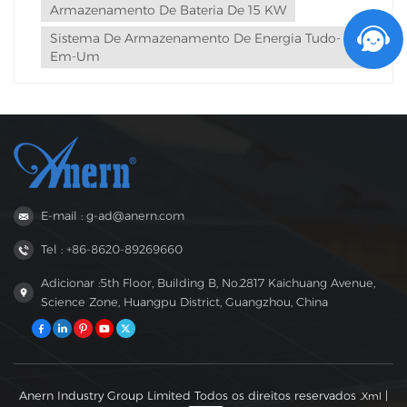
Armazenamento De Bateria De 15 KW
Sistema De Armazenamento De Energia Tudo-
Em-Um
E-mail : g-ad@anern.com
Tel : +86-8620-89269660
Adicionar :5th Floor, Building B, No.2817 Kaichuang Avenue,
Science Zone, Huangpu District, Guangzhou, China
Anern Industry Group Limited Todos os direitos reservados .
|
Xml