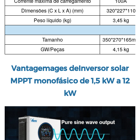
Corrente máxima de carregamento
100A
Dimensões (C x L x A) (mm)
320*227*110
Peso líquido (kg)
3,45 kg
Tamanho
350*270*165mm
GW/Peças
4,15 kg
Vantagem
a
ges de
Inversor solar
MPPT monofásico de 1,5 kW a 12
kW