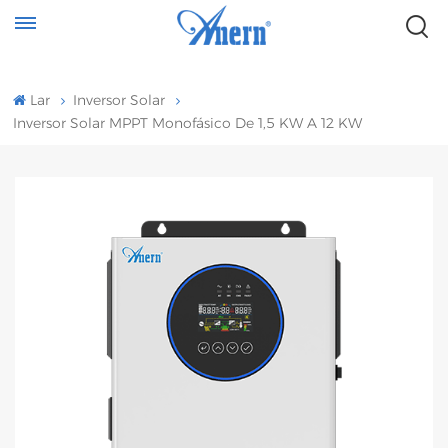
Lar
Inversor Solar
Inversor Solar MPPT Monofásico De 1,5 KW A 12 KW