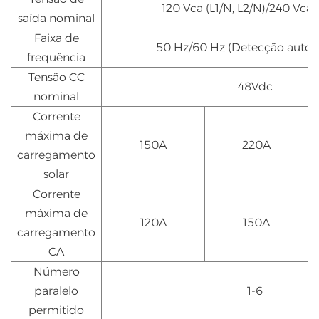
120 Vca (L1/N, L2/N)/240 Vca (
saída nominal
Faixa de
50 Hz/60 Hz (Detecção autom
frequência
Tensão CC
48Vdc
nominal
Corrente
máxima de
150A
220A
carregamento
solar
Corrente
máxima de
120A
150A
carregamento
CA
Número
paralelo
1-6
permitido