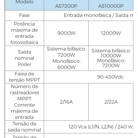
Modelo
AS7200P
AS10000P
Fase
Entrada monofásica / Saída mo
Potência
máxima de
9000W
12000W
entrada
fotovoltaica
Sistema bifásico:
Sistema bifásico:
Saída
7200W
10000W
nominal
Monofásico:
Monofásico:
Poder
7200W
6000W
Faixa de
90-450Vdc
tensão MPPT
Número de
rastreadores
MPPT
2/16A
2/22A
Corrente
máxima de
entrada
Tensão de
120 Vca (L1/N, L2/N) / 240 Vca 
saída nominal
Tensão de