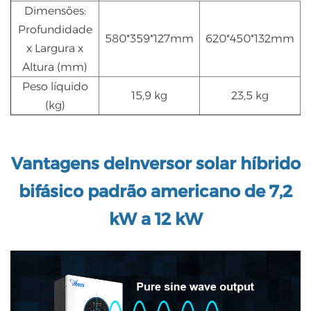
Dimensões:
Profundidade
580*359*127mm
620*450*132mm
x Largura x
Altura (mm)
Peso líquido
15,9 kg
23,5 kg
(kg)
Vantagens de
Inversor solar híbrido
bifásico padrão americano de 7,2
kW a 12 kW