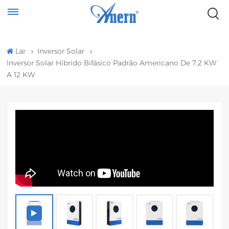
Lar
Inversor Solar
Inversor Solar Híbrido Bifásico Padrão Americano De 7,2 KW
A 12 KW