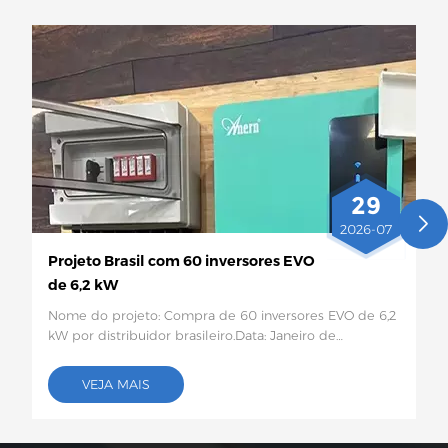
29
2026-07
Projeto Brasil com 60 inversores EVO
de 6,2 kW
Nome do projeto: Compra de 60 inversores EVO de 6,2
kW por distribuidor brasileiro.Data: Janeiro de
2026Local do projeto:Brasil Quantidade e configuração
específica: 60 inversores solares EVO de 6,2
VEJA MAIS
kWDescrição do projeto:Este lote de 60 inversores
solares EVO de 6,2 kW será enviado ao Brasil para uso
em projetos de armazenamento de energia