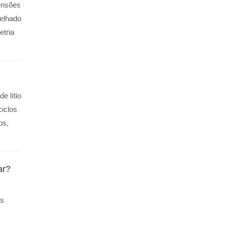
ensões
telhado
etria
e lítio
ciclos
os,
ar?
is