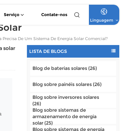
Serviço
Contate-nos
Linguagem
Solar
Inversor Solar Híbrido De Onda Senoidal Pura De 4,2 KW E 6,2 KW
Inversor Solar MPPT Monofásico De 1,5 KW A 12 KW
Sistema Solar Comercial De Bateria De Lítio Fora Da Rede
Sistema Solar Comercial De Alta Tensão Com Bateria De Lítio Para Uso Fora Da Rede
a Precisa De Um Sistema De Energia Solar Comercial?
English
 solar
LISTA DE BLOGS
Français
Blog de baterias solares (26)
Deutsch
Italiano
Blog sobre painéis solares (26)
Русский
Blog sobre inversores solares
(26)
Español
Blog sobre sistemas de
a
armazenamento de energia
solar (25)
Português
Blog sobre sistemas de energia