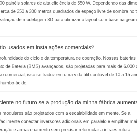
0 painéis solares de alta eficiência de 550 W. Dependendo das dim
cerca de 250 a 300 metros quadrados de espaço livre de sombra no 
avaliação de modelagem 3D para otimizar o layout com base na geom
ítio usados ​​em instalações comerciais?
ofundidade do ciclo e da temperatura de operação. Nossas baterias d
to de Bateria (BMS) avançados, são projetadas para mais de 6.000 
 comercial, isso se traduz em uma vida útil confiável de 10 a 15 an
 chumbo-ácido.
ciente no futuro se a produção da minha fábrica aument
as modulares são projetados com a escalabilidade em mente. Se a
acilmente conectar inversores adicionais em paralelo e empilhar ma
eração e armazenamento sem precisar reformular a infraestrutura