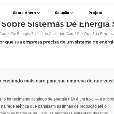
Sobre Anern
Solução
Projeto
 Sobre Sistemas De Energia 
Célula Solar De 550 W Tipo P Com Corte Transversal
Sistema Portátil De Armazenamento De Energia Solar
Cortes De Energia Estão Lhe Custando Caro? Por Que Sua Empres
Por que sua empresa precisa de um sistema de energia
ão custando mais caro para sua empresa do que você
je, o fornecimento contínuo de energia não é um luxo — é a forç
 na rede elétrica que paralisam as linhas de produção até o
orroem as margens de lucro, as empresas enfrentam desafios