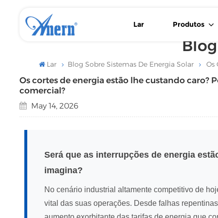
Lar
Produtos
Blog
Bateria Solar De Lítio LiFePO4 Para Montagem Na Parede/chão
Inversor Solar De Baixa Frequência Com Controlador MPPT
Inversor Solar De Baixa Frequência Com Fonte De Alimentação De Reserva Flexível
Lar
Blog Sobre Sistemas De Energia Solar
Os 
Os cortes de energia estão lhe custando caro? 
comercial?
May 14, 2026
Será que as interrupções de energia est
imagina?
No cenário industrial altamente competitivo de ho
vital das suas operações. Desde falhas repentinas
aumento exorbitante das tarifas de energia que c