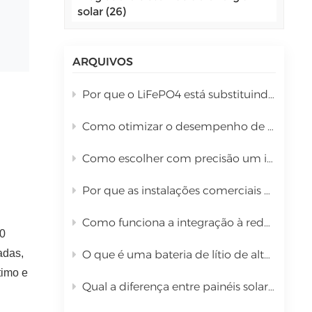
solar (26)
اللغة العربية
中文
ARQUIVOS
Indonesia
Por que o LiFePO4 está substituindo as baterias de chumbo-ácido no armazenamento de energia solar comercial?
українська
Como otimizar o desempenho de um inversor híbrido de 10 kW durante a instalação?
Como escolher com precisão um inversor híbrido com base na potência total dos painéis solares.
Por que as instalações comerciais estão migrando para sistemas híbridos de energia solar?
Como funciona a integração à rede elétrica para sistemas solares integrados de grande escala?
30
adas,
O que é uma bateria de lítio de alta tensão para UPS de 96 a 1000 V?
timo e
Qual a diferença entre painéis solares PERC tipo P e TOPCon tipo N?