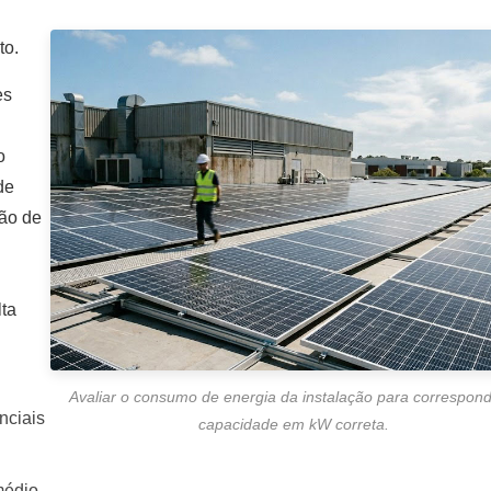
to.
es
o
de
ção de
lta
Avaliar o consumo de energia da instalação para correspond
nciais
capacidade em kW correta.
médio