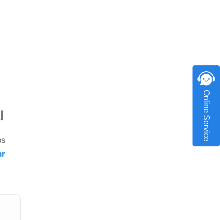
Online Service
l
os
ar