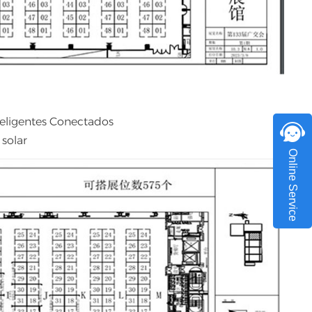
teligentes Conectados
 solar
Online Service