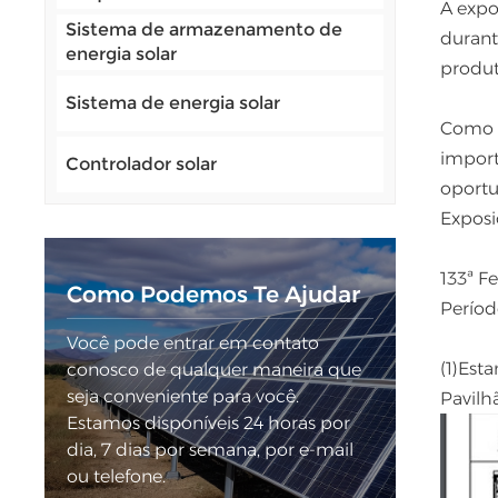
A expo
Sistema de armazenamento de
durant
energia solar
produt
Sistema de energia solar
Como l
import
Controlador solar
oportu
Exposi
133ª F
Como Podemos Te Ajudar
Períod
Você pode entrar em contato
(1)Est
conosco de qualquer maneira que
seja conveniente para você.
Pavilh
Estamos disponíveis 24 horas por
dia, 7 dias por semana, por e-mail
ou telefone.