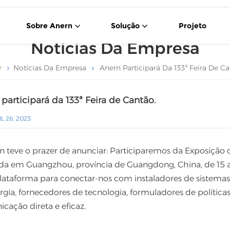
Sobre Anern
Solução
Projeto
Notícias Da Empresa
Célula Solar De 550 W Tipo P Com Corte Transversal
Sistema Portátil De Armazenamento De Energia Solar
r
Notícias Da Empresa
Anern Participará Da 133ª Feira De Ca
participará da 133ª Feira de Cantão.
L 26, 2023
n teve o prazer de anunciar: Participaremos da Exposição d
ada em Guangzhou, província de Guangdong, China, de 15 a 
ataforma para conectar-nos com instaladores de sistemas d
rgia, fornecedores de tecnologia, formuladores de política
cação direta e eficaz.