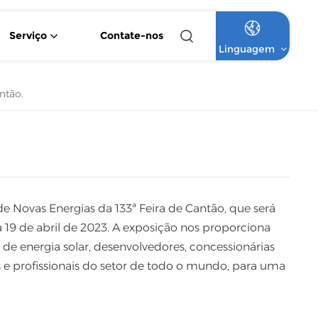
Serviço
Contate-nos
Linguagem
Inversor Solar Híbrido De Onda Senoidal Pura De 4,2 KW E 6,2 KW
Inversor Solar MPPT Monofásico De 1,5 KW A 12 KW
Sistema Solar Comercial De Bateria De Lítio Fora Da Rede
Sistema Solar Comercial De Alta Tensão Com Bateria De Lítio Para Uso Fora Da Rede
ntão.
English
Français
Deutsch
Italiano
e Novas Energias da 133ª Feira de Cantão, que será
19 de abril de 2023. A exposição nos proporciona
Русский
e energia solar, desenvolvedores, concessionárias
s e profissionais do setor de todo o mundo, para uma
Español
Português