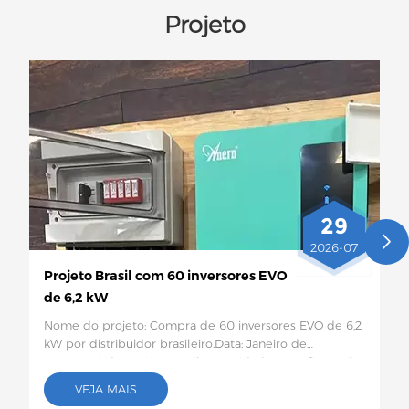
Projeto
29
2026-07
Projeto Brasil com 60 inversores EVO
de 6,2 kW
Nome do projeto: Compra de 60 inversores EVO de 6,2
kW por distribuidor brasileiro.Data: Janeiro de
2026Local do projeto:Brasil Quantidade e configuração
específica: 60 inversores solares EVO de 6,2
VEJA MAIS
kWDescrição do projeto:Este lote de 60 inversores