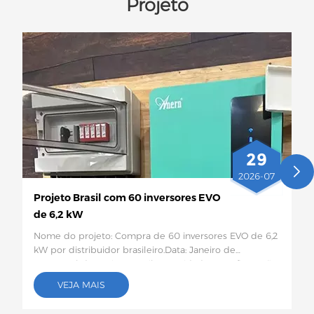
Projeto
29
2026-07
Projeto Brasil com 60 inversores EVO
de 6,2 kW
Nome do projeto: Compra de 60 inversores EVO de 6,2
kW por distribuidor brasileiro.Data: Janeiro de
2026Local do projeto:Brasil Quantidade e configuração
específica: 60 inversores solares EVO de 6,2
VEJA MAIS
kWDescrição do projeto:Este lote de 60 inversores
solares EVO de 6,2 kW será enviado ao Brasil para uso