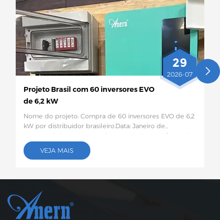
29
2026-07
Projeto Brasil com 60 inversores EVO
de 6,2 kW
Nome do projeto: Compra de 60 inversores EVO de 6,2
kW por distribuidor brasileiro.Data: Janeiro de
2026Local do projeto:Brasil Quantidade e configuração
específica: 60 inversores solares EVO de 6,2
VEJA MAIS
kWDescrição do projeto:Este lote de 60 inversores
solares EVO de 6,2 kW será enviado ao Brasil para uso
em projetos de armazenamento de energia
fotovoltaica para residências rurais e pequenos
comércios. Este inversor híbrido de 6,2 kW suporta
saída CA dupla, possui proteção inteligente contra
baixa tensão, capacidade moderada e alta