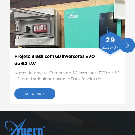
29
2026-07
Projeto Brasil com 60 inversores EVO
de 6,2 kW
Nome do projeto: Compra de 60 inversores EVO de 6,2
kW por distribuidor brasileiro.Data: Janeiro de
2026Local do projeto:Brasil Quantidade e configuração
específica: 60 inversores solares EVO de 6,2
VEJA MAIS
kWDescrição do projeto:Este lote de 60 inversores
solares EVO de 6,2 kW será enviado ao Brasil para uso
em projetos de armazenamento de energia
fotovoltaica para residências rurais e pequenos
comércios. Este inversor híbrido de 6,2 kW suporta
saída CA dupla, possui proteção inteligente contra
baixa tensão, capacidade moderada e alta