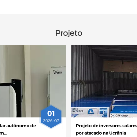
Projeto
01
2026-07
olar autônomo de
Projeto de inversores solare
om
por atacado na Ucrânia