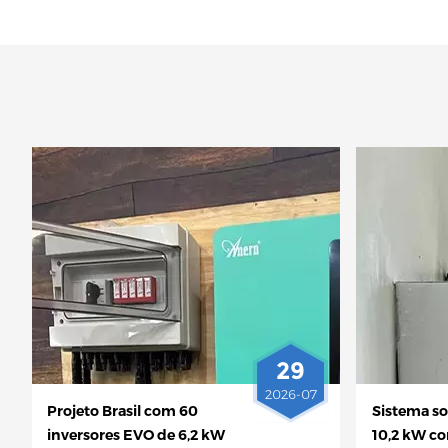
29
2026-07
Projeto Brasil com 60
Sistema s
inversores EVO de 6,2 kW
10,2 kW c