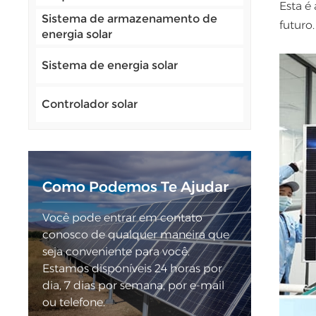
Esta é
Sistema de armazenamento de
futuro.
energia solar
Sistema de energia solar
Controlador solar
Como Podemos Te Ajudar
Você pode entrar em contato
conosco de qualquer maneira que
seja conveniente para você.
Estamos disponíveis 24 horas por
dia, 7 dias por semana, por e-mail
ou telefone.