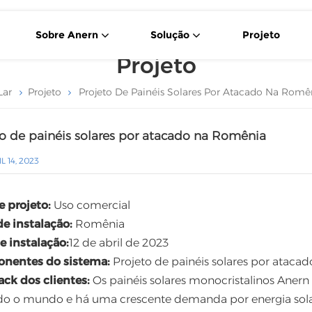
Sobre Anern
Solução
Projeto
Projeto
Célula Solar De 550 W Tipo P Com Corte Transversal
Sistema Portátil De Armazenamento De Energia Solar
Lar
Projeto
Projeto De Painéis Solares Por Atacado Na Romê
to de painéis solares por atacado na Romênia
L 14, 2023
e projeto:
Uso comercial
de instalação:
Romênia
e instalação:
12 de abril de 2023
nentes do sistema:
Projeto de painéis solares por ataca
ck dos clientes:
Os painéis solares monocristalinos Ane
o o mundo e há uma crescente demanda por energia solar 